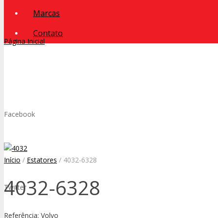
Marcas
Contato
Página Inicial
Facebook
Início
/
Estatores
/ 4032-6328
4032-6328
Twitter
Referência: Volvo