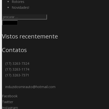
Rotores
Novidades!
Procurar
Vistos recentemente
Contatos
(17) 3263-7324
(17) 3263-1174
(17) 3263-7371
induzidosmirauto@hotmail.com
Facebook
Twitter
Instagram