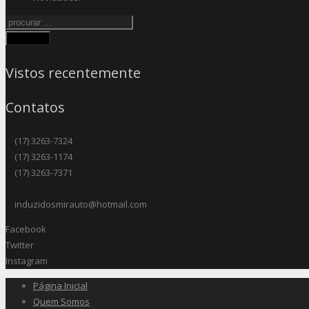
Procurar
Vistos recentemente
Contatos
(17) 3263-7324
(17) 3263-1174
(17) 3263-7371
induzidosmirauto@hotmail.com
Facebook
Twitter
Instagram
Página Inicial
Quem Somos