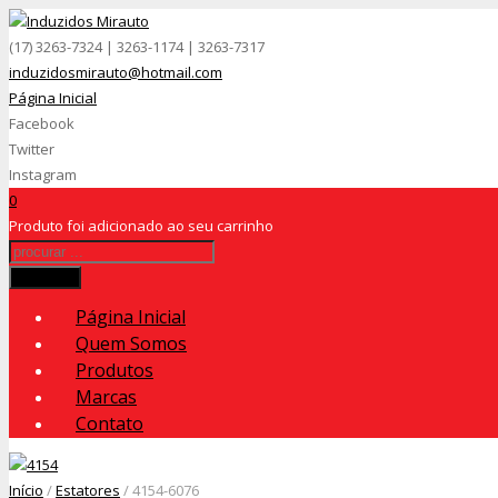
(17) 3263-7324 | 3263-1174 | 3263-7317
induzidosmirauto@hotmail.com
Página Inicial
Facebook
Twitter
Instagram
0
Produto
foi adicionado ao seu carrinho
Procurar
Página Inicial
Quem Somos
Produtos
Marcas
Contato
Início
/
Estatores
/ 4154-6076