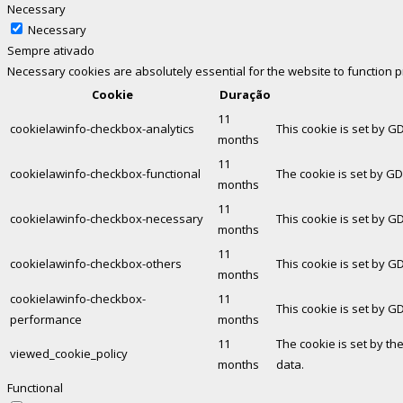
Necessary
Necessary
Sempre ativado
Necessary cookies are absolutely essential for the website to function 
Cookie
Duração
11
cookielawinfo-checkbox-analytics
This cookie is set by G
months
11
cookielawinfo-checkbox-functional
The cookie is set by GD
months
11
cookielawinfo-checkbox-necessary
This cookie is set by G
months
11
cookielawinfo-checkbox-others
This cookie is set by G
months
cookielawinfo-checkbox-
11
This cookie is set by G
performance
months
11
The cookie is set by th
viewed_cookie_policy
months
data.
Functional