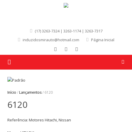
(17) 3263-7324 | 3263-1174 | 3263-7317
induzidosmirauto@hotmail.com
Página Inicial
Página Inicial
Quem Somos
Início
/
Lançamentos
/ 6120
6120
Produtos
Marcas
Referência: Motores Hitachi, Nissan
Contato