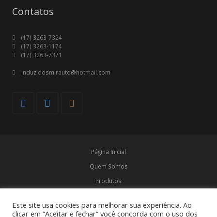
Contatos
(17) 3263-7324
(17) 3263-1174
(17) 3263-7371
induzidosmirauto@hotmail.com
Página Inicial
Quem Somos
Produtos
Marcas
Este site usa cookies para melhorar sua experiência. Ao
Contato
clicar em “Aceitar e fechar” você concorda com o uso dos