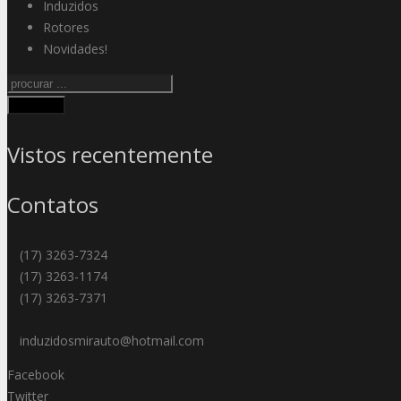
Induzidos
Rotores
Novidades!
Procurar
Vistos recentemente
Contatos
(17) 3263-7324
(17) 3263-1174
(17) 3263-7371
induzidosmirauto@hotmail.com
Facebook
Twitter