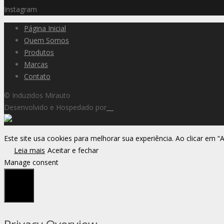
Instagram
Página Inicial
Quem Somos
Produtos
Marcas
Contato
© Induzidos Mirauto
Desenvolvido e Hospedado por
Este site usa cookies para melhorar sua experiência. Ao clicar em “
Leia mais
Aceitar e fechar
Manage consent
Fechar