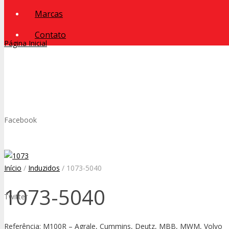
Marcas
Contato
Página Inicial
Facebook
Início
/
Induzidos
/ 1073-5040
1073-5040
Twitter
Referência: M100R – Agrale, Cummins, Deutz, MBB, MWM, Volvo