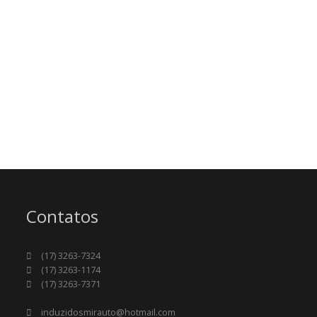
Contatos
(17) 3263-7324
(17) 3263-1174
(17) 3263-7371
induzidosmirauto@hotmail.com