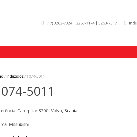
(17) 3263-7324 | 3263-1174 | 3263-7317
ind
cio
/
Induzidos
/ 1074-5011
1074-5011
ferência: Caterpillar 320C, Volvo, Scania
rca: Mitsubishi