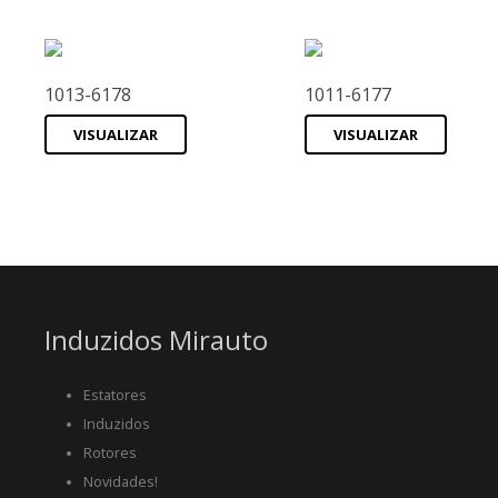
1013-6178
1011-6177
VISUALIZAR
VISUALIZAR
Induzidos Mirauto
Estatores
Induzidos
Rotores
Novidades!