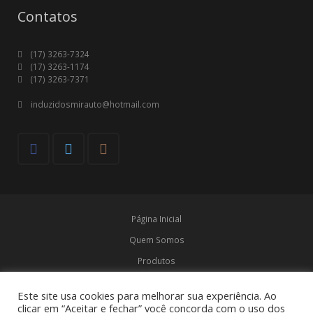
Contatos
(17) 3263-7324
(17) 3263-1174
(17) 3263-7371
induzidosmirauto@hotmail.com
Página Inicial
Quem Somos
Produtos
Marcas
Este site usa cookies para melhorar sua experiência. Ao
Contato
clicar em “Aceitar e fechar” você concorda com o uso dos