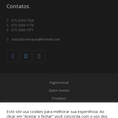
Contatos
(17) 3263-7324
(17) 3263-1174
(17) 3263-7371
induzidosmirauto@hotmail.com
Página Inicial
Quem Somos
Produtos
Marcas
Este site usa cookies para melhorar sua experiência. Ao
Contato
clicar em “Aceitar e fechar” você concorda com o uso dos