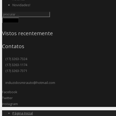
Novidades!
Procurar
Vistos recentemente
Contatos
(17) 3263-7324
(17) 3263-1174
(17) 3263-7371
induzidosmirauto@hotmail.com
Facebook
Twitter
Instagram
Página Inicial