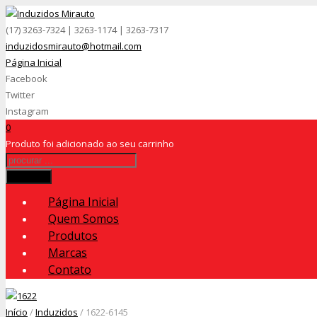
(17) 3263-7324 | 3263-1174 | 3263-7317
induzidosmirauto@hotmail.com
Página Inicial
Facebook
Twitter
Instagram
0
Produto
foi adicionado ao seu carrinho
Procurar
Página Inicial
Quem Somos
Produtos
Marcas
Contato
Início
/
Induzidos
/ 1622-6145