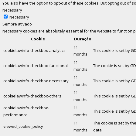
You also have the option to opt-out of these cookies. But opting out of
Necessary
Necessary
Sempre ativado
Necessary cookies are absolutely essential for the website to function 
Cookie
Duração
11
cookielawinfo-checkbox-analytics
This cookie is set by G
months
11
cookielawinfo-checkbox-functional
The cookie is set by GD
months
11
cookielawinfo-checkbox-necessary
This cookie is set by G
months
11
cookielawinfo-checkbox-others
This cookie is set by G
months
cookielawinfo-checkbox-
11
This cookie is set by G
performance
months
11
The cookie is set by th
viewed_cookie_policy
months
data.