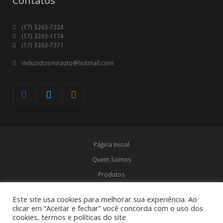
Contatos
(17) 3263-7324
(17) 3263-1174
(17) 3263-7371
induzidosmirauto@hotmail.com
Página Inicial
Quem Somos
Produtos
Marcas
Este site usa cookies para melhorar sua experiência. Ao
Contato
clicar em “Aceitar e fechar” você concorda com o uso dos
cookies, termos e políticas do site
© Induzidos Mirauto