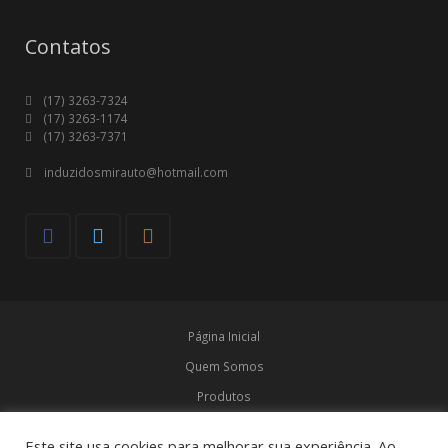
Contatos
(17) 3263-7324
(17) 3263-1174
(17) 3263-7371
induzidosmirauto@hotmail.com
Página Inicial
Quem Somos
Produtos
Marcas
Este site usa cookies para melhorar sua experiência. Ao