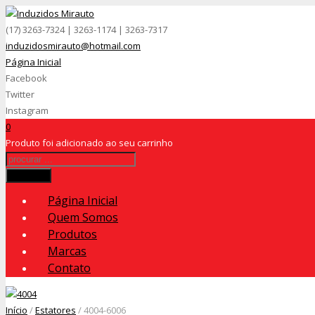
(17) 3263-7324 | 3263-1174 | 3263-7317
induzidosmirauto@hotmail.com
Página Inicial
Facebook
Twitter
Instagram
0
Produto
foi adicionado ao seu carrinho
Procurar
Página Inicial
Quem Somos
Produtos
Marcas
Contato
Início
/
Estatores
/ 4004-6006