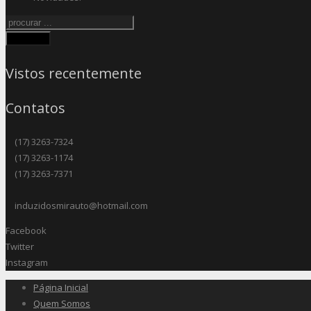
Procurar
Vistos recentemente
Contatos
(17) 3263-7324
(17) 3263-1174
(17) 3263-7371
induzidosmirauto@hotmail.com
Facebook
Twitter
Instagram
Página Inicial
Quem Somos