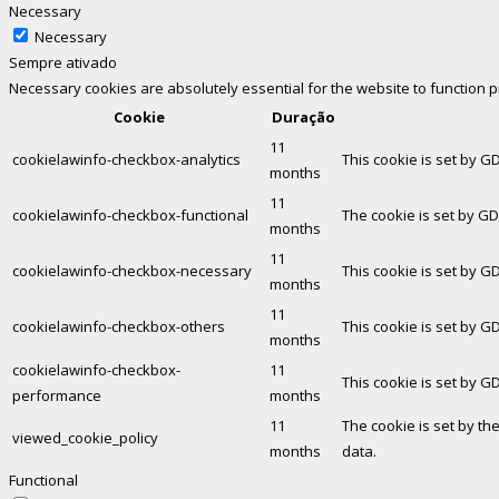
Necessary
Necessary
Sempre ativado
Necessary cookies are absolutely essential for the website to function 
Cookie
Duração
11
cookielawinfo-checkbox-analytics
This cookie is set by G
months
11
cookielawinfo-checkbox-functional
The cookie is set by GD
months
11
cookielawinfo-checkbox-necessary
This cookie is set by G
months
11
cookielawinfo-checkbox-others
This cookie is set by G
months
cookielawinfo-checkbox-
11
This cookie is set by G
performance
months
11
The cookie is set by th
viewed_cookie_policy
months
data.
Functional