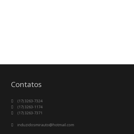
Contatos
(17) 3263-7324
(17) 3263-1174
(17) 3263-7371
induzidosmirauto@hotmail.com