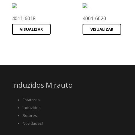
4011-6018
4001-6020
VISUALIZAR
VISUALIZAR
Induzidos Mirauto
Estatores
Induzidos
Rotores
Novidades!