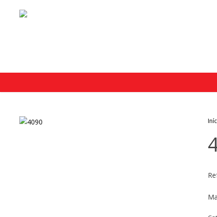
Iní
Re
Ma