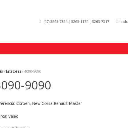
(17) 3263-7324 | 3263-1174 | 3263-7317
ind
cio
/
Estatores
/ 4090-9090
4090-9090
ferência: Citroen, New Corsa Renault Master
rca: Valeo