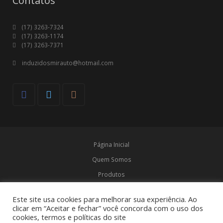
Contatos
(17) 3263-7324
(17) 3263-1174
(17) 3263-7371
induzidosmirauto@hotmail.com
Página Inicial
Quem Somos
Produtos
Marcas
Este site usa cookies para melhorar sua experiência. Ao
Contato
clicar em “Aceitar e fechar” você concorda com o uso dos
cookies, termos e políticas do site
© Induzidos Mirauto