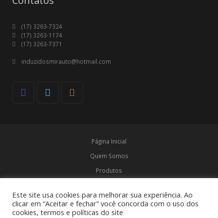
Contatos
(17) 3263-7324
(17) 3263-1174
(17) 3263-7371
induzidosmirauto@hotmail.com
Página Inicial
Quem Somos
Produtos
Marcas
Este site usa cookies para melhorar sua experiência. Ao
Contato
clicar em “Aceitar e fechar” você concorda com o uso dos
cookies, termos e políticas do site
© Induzidos Mirauto