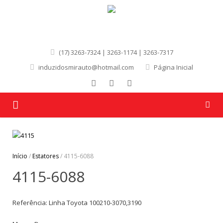
(17) 3263-7324 | 3263-1174 | 3263-7317
induzidosmirauto@hotmail.com
Página Inicial
Página Inicial
Quem Somos
Início
/
Estatores
/ 4115-6088
4115-6088
Produtos
Marcas
Referência: Linha Toyota 100210-3070,3190
Contato