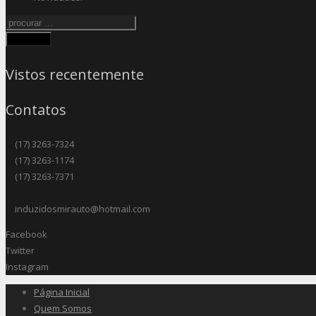
Procurar
Vistos recentemente
Contatos
(17) 3263-7324
(17) 3263-1174
(17) 3263-7371
induzidosmirauto@hotmail.com
Facebook
Twitter
Instagram
Página Inicial
Quem Somos