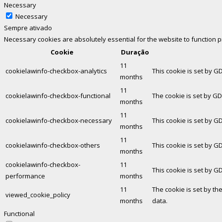
Necessary
Necessary
Sempre ativado
Necessary cookies are absolutely essential for the website to function 
Cookie
Duração
11
cookielawinfo-checkbox-analytics
This cookie is set by G
months
11
cookielawinfo-checkbox-functional
The cookie is set by GD
months
11
cookielawinfo-checkbox-necessary
This cookie is set by G
months
11
cookielawinfo-checkbox-others
This cookie is set by G
months
cookielawinfo-checkbox-
11
This cookie is set by G
performance
months
11
The cookie is set by th
viewed_cookie_policy
months
data.
Functional