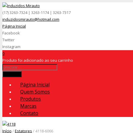
(17) 3263-7324 | 3263-1174 | 3263-7317
induzidosmirauto@hotmail.com
Página Inicial
Facebook
Twitter
Instagram
0
Produto
foi adicionado ao seu carrinho
Procurar
Página Inicial
Quem Somos
Produtos
Marcas
Contato
Início
/
Estatores
/ 4118-6066