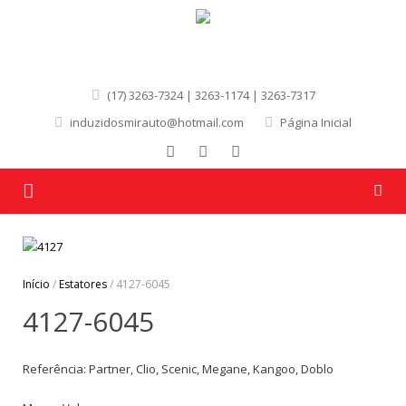
(17) 3263-7324 | 3263-1174 | 3263-7317
induzidosmirauto@hotmail.com
Página Inicial
Página Inicial
Quem Somos
Início
/
Estatores
/ 4127-6045
4127-6045
Produtos
Marcas
Referência: Partner, Clio, Scenic, Megane, Kangoo, Doblo
Contato