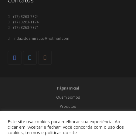
Contatos
(17) 3263-7324
(17) 3263-1174
(17) 3263-7371
induzidosmirauto@hotmail.com
Página Inicial
Quem Somos
Produtos
Marcas
Este site usa cookies para melhorar sua experiência. Ao
Contato
clicar em “Aceitar e fechar” você concorda com o uso dos
cookies, termos e políticas do site
© Induzidos Mirauto