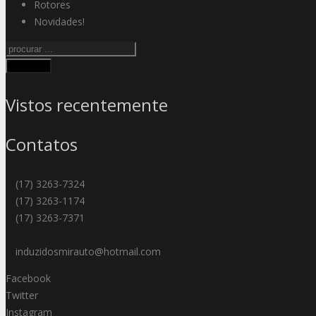
Rotores
Novidades!
Procurar
Vistos recentemente
Contatos
(17) 3263-7324
(17) 3263-1174
(17) 3263-7371
induzidosmirauto@hotmail.com
Facebook
Twitter
Instagram