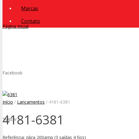
Marcas
Contato
Página Inicial
Facebook
Início
/
Lançamentos
/ 4181-6381
4181-6381
Twitter
Referência: iskra 200amp (3 saídas 4 fios)