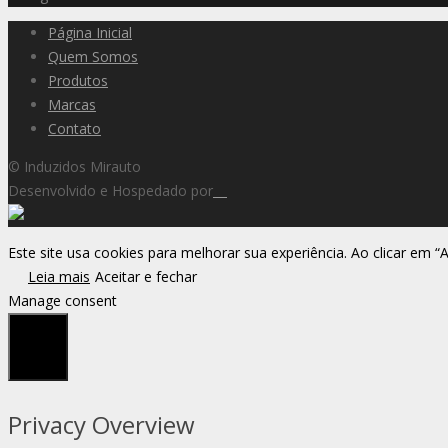
Página Inicial
Quem Somos
Produtos
Marcas
Contato
© Induzidos Mirauto
Desenvolvido e Hospedado por
Este site usa cookies para melhorar sua experiência. Ao clicar em “
Leia mais
Aceitar e fechar
Manage consent
Fechar
Privacy Overview