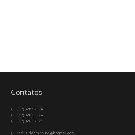
Contatos
(17) 3263-7324
(17) 3263-1174
(17) 3263-7371
induzidosmirauto@hotmail.com