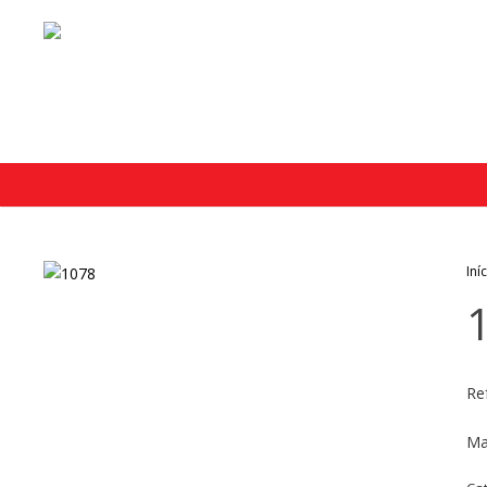
Iní
Re
Ma