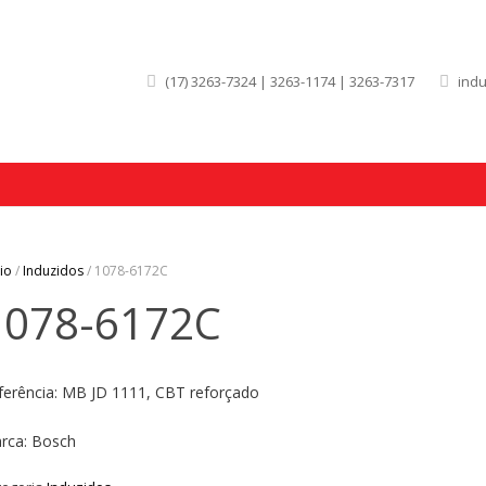
(17) 3263-7324 | 3263-1174 | 3263-7317
ind
cio
/
Induzidos
/ 1078-6172C
1078-6172C
ferência: MB JD 1111, CBT reforçado
rca: Bosch