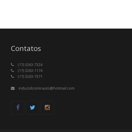
Contatos
(17) 3263-7324
(17) 3263-1174
(17) 3263-7371
induzidosmirauto@hotmail.com