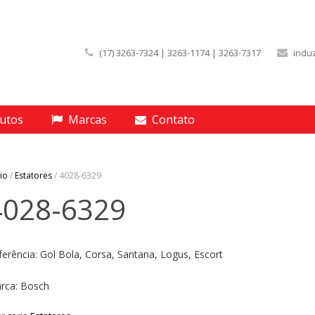
(17) 3263-7324 | 3263-1174 | 3263-7317
indu
utos
Marcas
Contato
cio
/
Estatores
/ 4028-6329
4028-6329
ferência: Gol Bola, Corsa, Santana, Logus, Escort
rca: Bosch