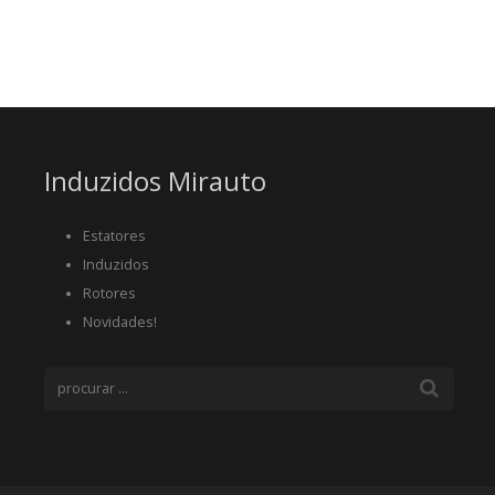
Induzidos Mirauto
Estatores
Induzidos
Rotores
Novidades!