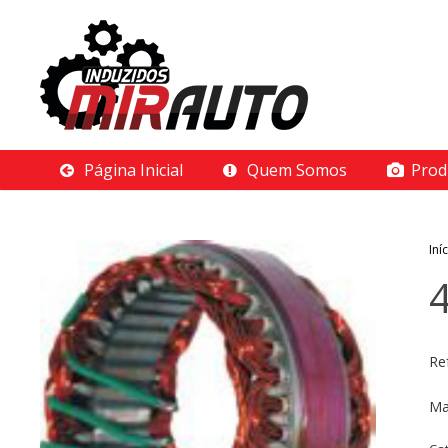
Página Inicial
Quem Somos
Prod
Iní
Re
Ma