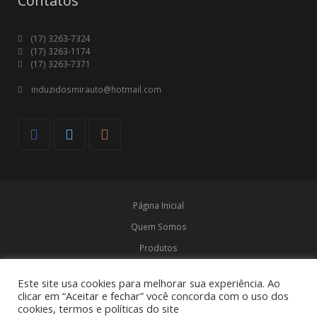
Contatos
(17) 3263-7324
(17) 3263-1174
(17) 3263-7371
induzidosmirauto@hotmail.com
Página Inicial
Quem Somos
Produtos
Marcas
Este site usa cookies para melhorar sua experiência. Ao
Contato
clicar em “Aceitar e fechar” você concorda com o uso dos
cookies, termos e políticas do site
© Induzidos Mirauto