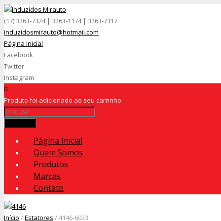
(17) 3263-7324 | 3263-1174 | 3263-7317
induzidosmirauto@hotmail.com
Página Inicial
Facebook
Twitter
Instagram
0
Produto
foi adicionado ao seu carrinho
Procurar
Página Inicial
Quem Somos
Produtos
Marcas
Contato
Início
/
Estatores
/ 4146-6023