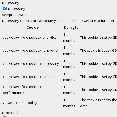
Necessary
Necessary
Sempre ativado
Necessary cookies are absolutely essential for the website to function 
Cookie
Duração
11
cookielawinfo-checkbox-analytics
This cookie is set by G
months
11
cookielawinfo-checkbox-functional
The cookie is set by GD
months
11
cookielawinfo-checkbox-necessary
This cookie is set by G
months
11
cookielawinfo-checkbox-others
This cookie is set by G
months
cookielawinfo-checkbox-
11
This cookie is set by G
performance
months
11
The cookie is set by th
viewed_cookie_policy
months
data.
Functional