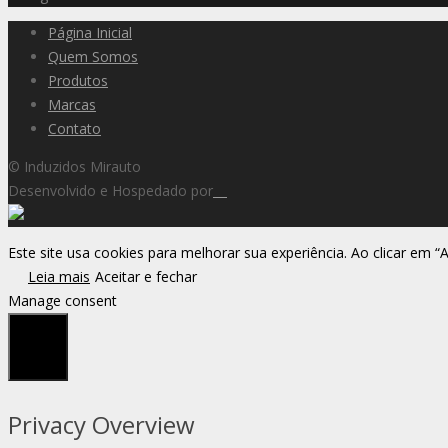
Página Inicial
Quem Somos
Produtos
Marcas
Contato
© Induzidos Mirauto
Desenvolvido e Hospedado por
Este site usa cookies para melhorar sua experiência. Ao clicar em “
Leia mais
Aceitar e fechar
Manage consent
Fechar
Privacy Overview