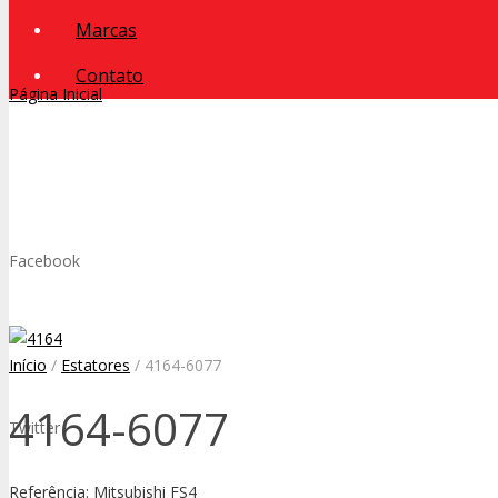
Marcas
Contato
Página Inicial
Facebook
Início
/
Estatores
/ 4164-6077
4164-6077
Twitter
Referência: Mitsubishi FS4