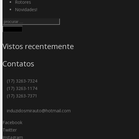
Rotores
Novidades!
Procurar
Vistos recentemente
Contatos
(17) 3263-7324
(17) 3263-1174
(17) 3263-7371
induzidosmirauto@hotmail.com
Facebook
Twitter
Instagram